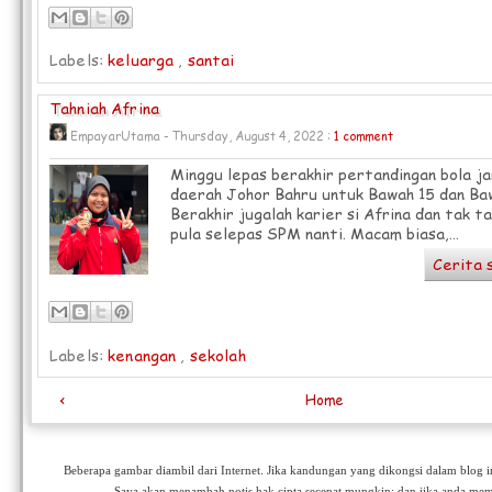
Labels:
keluarga
,
santai
Tahniah Afrina
EmpayarUtama - Thursday, August 4, 2022 :
1 comment
Minggu lepas berakhir pertandingan bola ja
daerah Johor Bahru untuk Bawah 15 dan Ba
Berakhir jugalah karier si Afrina dan tak t
pula selepas SPM nanti. Macam biasa,...
Cerita 
Labels:
kenangan
,
sekolah
‹
Home
View web version
Beberapa gambar diambil dari Internet. Jika kandungan yang dikongsi dalam blog
Saya akan menambah notis hak cipta secepat mungkin; dan jika anda me