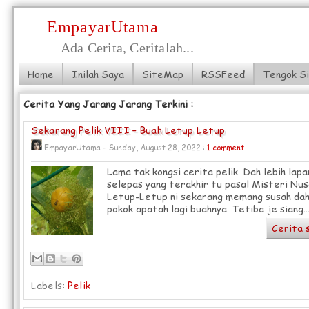
EmpayarUtama
Ada Cerita, Ceritalah...
Home
Inilah Saya
SiteMap
RSSFeed
Tengok S
Cerita Yang Jarang Jarang Terkini :
Sekarang Pelik VIII – Buah Letup Letup
EmpayarUtama - Sunday, August 28, 2022 :
1 comment
Lama tak kongsi cerita pelik. Dah lebih lap
selepas yang terakhir tu pasal Misteri Nu
Letup-Letup ni sekarang memang susah dah
pokok apatah lagi buahnya. Tetiba je siang..
Cerita 
Labels:
Pelik