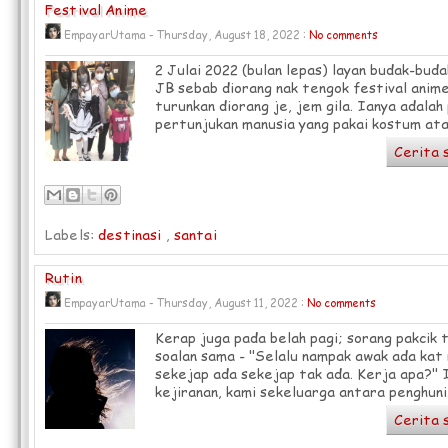
Festival Anime
EmpayarUtama - Thursday, August 18, 2022 :
No comments
2 Julai 2022 (bulan lepas) layan budak-bud
JB sebab diorang nak tengok festival anime
turunkan diorang je, jem gila. Ianya adala
pertunjukan manusia yang pakai kostum atau
Cerita 
Labels:
destinasi
,
santai
Rutin
EmpayarUtama - Thursday, August 11, 2022 :
No comments
Kerap juga pada belah pagi; sorang pakcik 
soalan sama - "Selalu nampak awak ada kat
sekejap ada sekejap tak ada. Kerja apa?" 
kejiranan, kami sekeluarga antara penghuni.
Cerita 